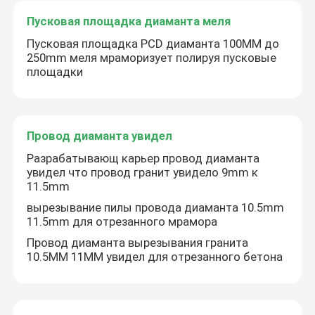
Пусковая площадка диаманта меля
Лезвие диаманта асфальта
Пусковая площадка PCD диаманта 100MM до
250mm меля мраморизует полируя пусковые
площадки
Керамическое лезвие диаманта
абразивный диск диаманта
Провод диаманта увидел
Разрабатывающ карьер провод диаманта
Пусковая площадка диаманта меля
увидел что провод гранит увидело 9mm к
11.5mm
вырезывание пилы провода диаманта 10.5mm
Провод диаманта увидел
11.5mm для отрезанного мрамора
Провод диаманта вырезывания гранита
Пробелы лезвия пилы
10.5MM 11MM увидел для отрезанного бетона
TCT увидел лезвие