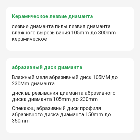
Керамическое лезвие диаманта
Каменное лезвие диаманта
лезвие диаманта пилы лезвия диаманта
влажного вырезывания 105mm до 300mm
Паяемое вакуумом лезвие диаманта
керамическое
Сверло-коронка алмазного сверла
абразивный диск диаманта
Машина этапа диаманта
Влажный меля абразивный диск 105MM до
230Mm диаманта
диск вырезывания диаманта абразивного
Машина этапа паяя
диска диаманта 105mm до 230mm
Спекающ абразивный диск профиля
абразивного диска диаманта 150mm до
Синтетический алмазный порошок
350mm
Бетонный алмазный диск