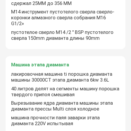
сдержал 25MM до 356 MM
M14 инструмент пустотелого сверла сверло-
коронки алмазного сверла собрания M16
G1/2»
пустотелое сверло M14 /2 " BSP пустотелого
сверла 150mm диаманта длины 90mm
Машина этапа диаманта
лакировочная машина ti порошка диаманта
машины 30000CT этапа диаманта 6kw 3.6L
40 литров делят на сегменты машину порошка
твердого припоя смешивая
Вырезывание ядра диаманта машины этапа
диаманта прессы Multi слоя холодное
машина прочности паяя заварки этапа
диаманта 220V испытывая