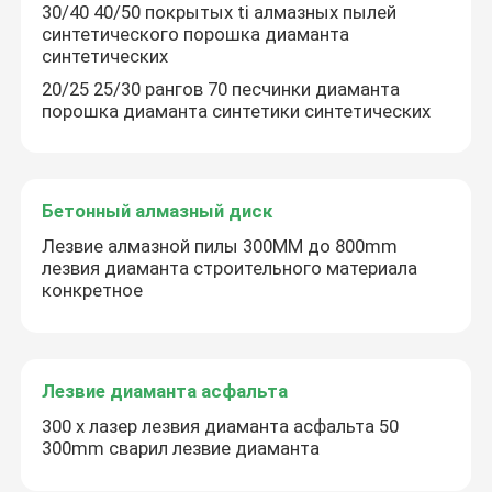
30/40 40/50 покрытых ti алмазных пылей
синтетического порошка диаманта
синтетических
О США
20/25 25/30 рангов 70 песчинки диаманта
порошка диаманта синтетики синтетических
Путешествие фабрики
Проверка качества
Бетонный алмазный диск
Лезвие алмазной пилы 300MM до 800mm
лезвия диаманта строительного материала
Свяжитесь мы
конкретное
Новости
Лезвие диаманта асфальта
Спросите цитату
300 x лазер лезвия диаманта асфальта 50
300mm сварил лезвие диаманта
Алмазная пила