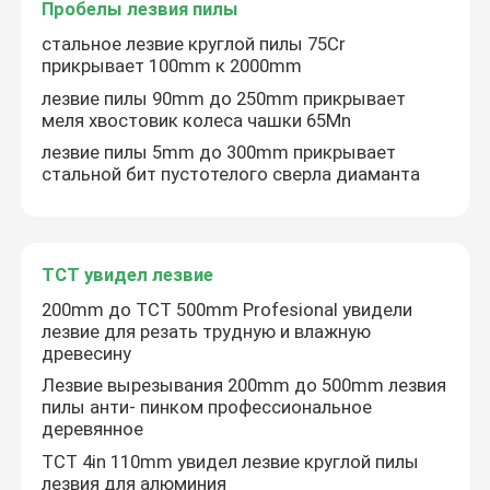
Пробелы лезвия пилы
стальное лезвие круглой пилы 75Cr
Промышленный металлический порошок
прикрывает 100mm к 2000mm
лезвие пилы 90mm до 250mm прикрывает
Прессформы графита
меля хвостовик колеса чашки 65Mn
лезвие пилы 5mm до 300mm прикрывает
стальной бит пустотелого сверла диаманта
TCT увидел лезвие
200mm до TCT 500mm Profesional увидели
лезвие для резать трудную и влажную
древесину
Лезвие вырезывания 200mm до 500mm лезвия
пилы анти- пинком профессиональное
деревянное
TCT 4in 110mm увидел лезвие круглой пилы
лезвия для алюминия