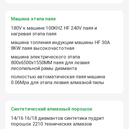
Машина этапа паяя
180V к машине 100KHZ HF 240V паяя и
нагревая этапа паяя
машина топления индукции машины HF 30A
8KW паяя высокочастотная
машина электрического этапа
800x6500x1550MM паяя для лезвия
лесопильной рамы диаманта
полностью автоматическая паяя машина
0.06Mpa для этапа лезвия алмазной пилы
Дом
Синтетический алмазный порошок
ПРОДУКТЫ
14/16 16/18 диамантов синтетики пудрит
порошок 2210 технических алмазов
видео