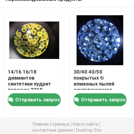
14/16 16/18
30/40 40/50
диамантов
покрытых ti
синтетики пудрит
алмазных пылей
порошок 2210
синтетического
Дом
технических алмазов
порошка диаманта
Отправить запрос
Отправить запрос
синтетических
ПРОДУКТЫ
Главная страница
Карта сайта
контактные данные
Desktop Site
видео