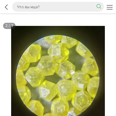
2
/
3