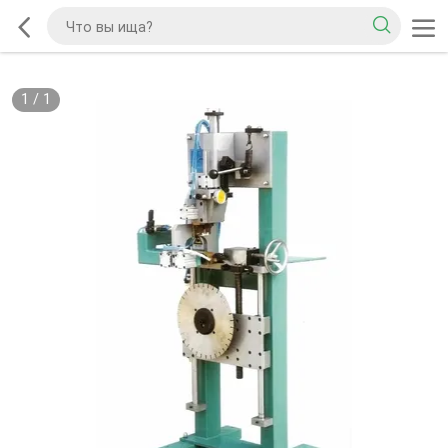
1
/
1