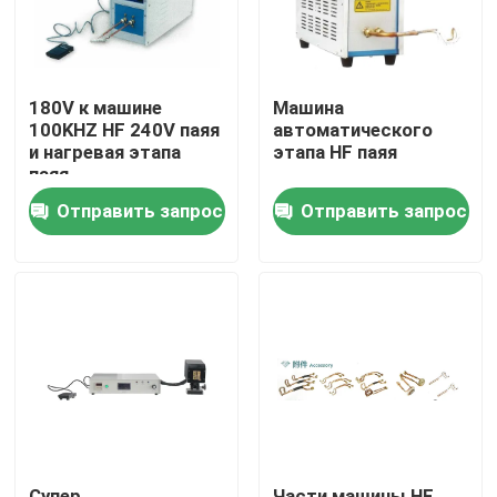
180V к машине
Машина
100KHZ HF 240V паяя
автоматического
и нагревая этапа
этапа HF паяя
паяя
Отправить запрос
Отправить запрос
Дом
ПРОДУКТЫ
видео
Супер
Части машины HF