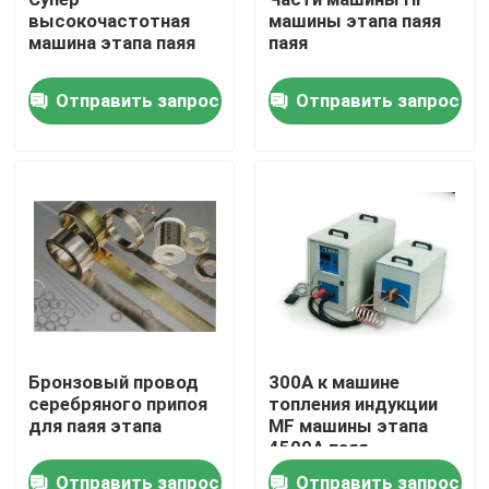
высокочастотная
машины этапа паяя
машина этапа паяя
паяя
О США
Отправить запрос
Отправить запрос
Путешествие фабрики
Проверка качества
Свяжитесь мы
Новости
Бронзовый провод
300A к машине
серебряного припоя
топления индукции
Спросите цитату
для паяя этапа
MF машины этапа
4500A паяя
Алмазная пила
Отправить запрос
Отправить запрос