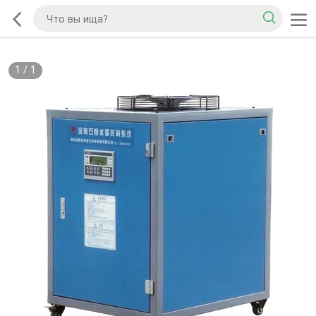
1
/
1