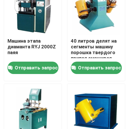
О США
Путешествие фабрики
Машина этапа
40 литров делят на
диаманта RYJ 2000Z
сегменты машину
паяя
порошка твердого
Проверка качества
припоя смешивая
Отправить запрос
Отправить запрос
Свяжитесь мы
Новости
Спросите цитату
Алмазная пила